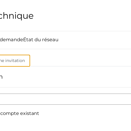
echnique
e demande
État du réseau
ne invitation
on
 compte existant