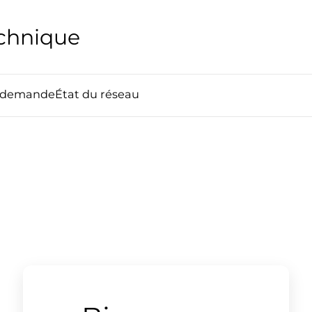
echnique
e demande
État du réseau