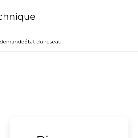
echnique
e demande
État du réseau