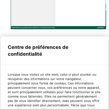
Centre de préférences de
Maintenant que vous êtes connectés à la
confidentialité
base de données du contenu de
Microsoft OneDrive Entreprise, veuillez
consulter cet article pour savoir comment
Lorsque vous visitez un site web, celui-ci peut stocker ou
récupérer des informations sur votre navigateur,
restaurer les données Microsoft OneDrive
principalement sous forme de cookies. Ces informations
Entreprise à partir de sauvegardes :
peuvent concerner vous, vos préférences ou votre appareil,
et sont principalement utilisées pour faire fonctionner le site
Comment restaurer des données à l'aide des explorateurs
comme vous l’attendez. Elles ne permettent généralement
pas de vous identifier directement, mais peuvent vous offrir
Veeam pour Microsoft OneDrive Entreprise avec la
une expérience web plus personnalisée. Parce que nous