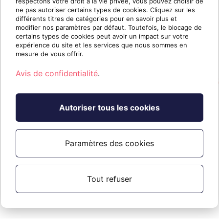
respectons votre droit à la vie privée, vous pouvez choisir de
Sauvegarde M365 propulsée par Veeam.
ne pas autoriser certains types de cookies. Cliquez sur les
différents titres de catégories pour en savoir plus et
Références
modifier nos paramètres par défaut. Toutefois, le blocage de
certains types de cookies peut avoir un impact sur votre
expérience du site et les services que nous sommes en
Veuillez consulter la documentation du
mesure de vous offrir.
fournisseur pour plus
Avis de confidentialité
.
d'informations:
https://helpcenter.veeam.com/docs/vbo
ver=8
Autoriser tous les cookies
Paramètres des cookies
Tout refuser