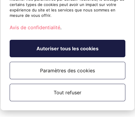
not hesitate to contact us.
certains types de cookies peut avoir un impact sur votre
expérience du site et les services que nous sommes en
mesure de vous offrir.
Avis de confidentialité
.
Applicable à
Autoriser tous les cookies
Tous les comptes hébergés chez Sherweb.
Paramètres des cookies
Tout refuser