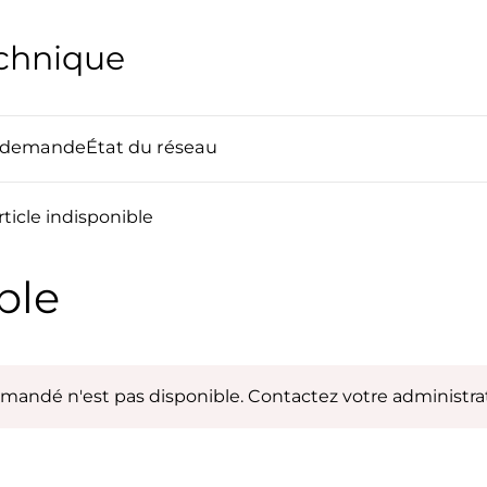
echnique
e demande
État du réseau
rticle indisponible
ble
emandé n'est pas disponible. Contactez votre administrat