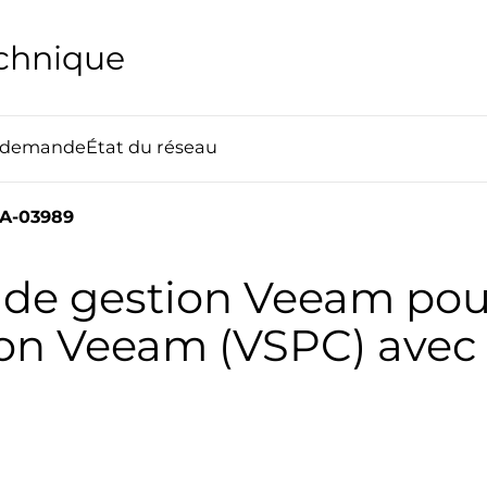
echnique
e demande
État du réseau
A-03989
 de gestion Veeam pou
ion Veeam (VSPC) ave