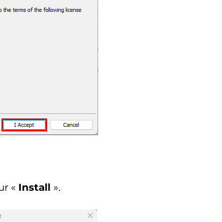
ur «
Install
».