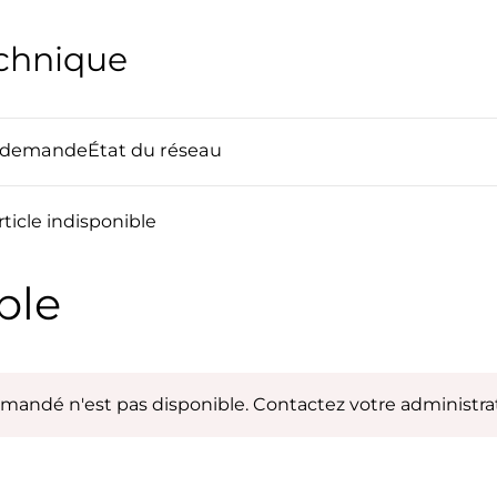
echnique
e demande
État du réseau
rticle indisponible
ble
emandé n'est pas disponible. Contactez votre administrat