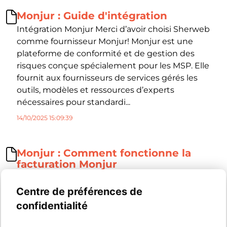
Monjur : Guide d'intégration
Intégration Monjur Merci d’avoir choisi Sherweb
comme fournisseur Monjur! Monjur est une
plateforme de conformité et de gestion des
risques conçue spécialement pour les MSP. Elle
fournit aux fournisseurs de services gérés les
outils, modèles et ressources d’experts
nécessaires pour standardi...
14/10/2025 15:09:39
Monjur : Comment fonctionne la
facturation Monjur
FacturationLe moteur de rapprochement de
Sherweb recevra les données d’utilisation réelle
Centre de préférences de
de Monjur une fois par mois, à la fin de la période
confidentialité
de facturation mensuelle, et enverra les unités
facturables directement au moteur de facturation