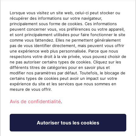
de Sherweb pour qu’elles soient incluses dans
Lorsque vous visitez un site web, celui-ci peut stocker ou
votre factur...
récupérer des informations sur votre navigateur,
25/09/2025 20:28:52
principalement sous forme de cookies. Ces informations
peuvent concerner vous, vos préférences ou votre appareil,
et sont principalement utilisées pour faire fonctionner le site
comme vous l’attendez. Elles ne permettent généralement
Monjur : Comment contacter le
pas de vous identifier directement, mais peuvent vous offrir
support Monjur
une expérience web plus personnalisée. Parce que nous
respectons votre droit à la vie privée, vous pouvez choisir de
Comment faire remonter une demande
ne pas autoriser certains types de cookies. Cliquez sur les
d'intégration ou de support à MonjurPour toute
différents titres de catégories pour en savoir plus et
modifier nos paramètres par défaut. Toutefois, le blocage de
demande d'intégration ou de support concernant
certains types de cookies peut avoir un impact sur votre
Monjur, un formulaire de contact doit être rempli
expérience du site et les services que nous sommes en
afin de parler directement avec un représentant
mesure de vous offrir.
de Monjur. Vous pouvez trouver ce formulaire
Avis de confidentialité
.
ici.Heures d'ouvertureHeu...
18/09/2025 14:41:14
Autoriser tous les cookies