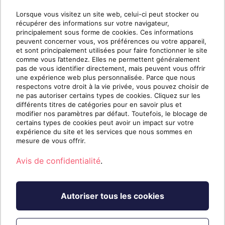
date détermine le volume de licences facturables
Lorsque vous visitez un site web, celui-ci peut stocker ou
récupérer des informations sur votre navigateur,
pour cette période.
principalement sous forme de cookies. Ces informations
peuvent concerner vous, vos préférences ou votre appareil,
et sont principalement utilisées pour faire fonctionner le site
📌 Toutefois, la facturation ne descendra
jamais en
comme vous l’attendez. Elles ne permettent généralement
pas de vous identifier directement, mais peuvent vous offrir
dessous de 20 licences
, même si vous en utilisez
une expérience web plus personnalisée. Parce que nous
respectons votre droit à la vie privée, vous pouvez choisir de
moins.
ne pas autoriser certains types de cookies. Cliquez sur les
différents titres de catégories pour en savoir plus et
modifier nos paramètres par défaut. Toutefois, le blocage de
certains types de cookies peut avoir un impact sur votre
expérience du site et les services que nous sommes en
Essai gratuit
mesure de vous offrir.
Oui, des essais gratuits sont disponibles.
En savoir
Avis de confidentialité
.
plus ici
.
Autoriser tous les cookies
Licence d'utilisation interne (LUI)