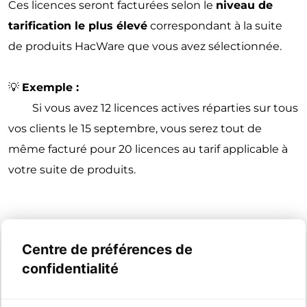
Ces licences seront facturées selon le
niveau de
tarification le plus élevé
correspondant à la suite
de produits HacWare que vous avez sélectionnée.
💡
Exemple :
Si vous avez 12 licences actives réparties sur tous
vos clients le 15 septembre, vous serez tout de
même facturé pour 20 licences au tarif applicable à
votre suite de produits.
Date de capture des licences
Centre de préférences de
L’utilisation des licences est mesurée le
15e jour de
confidentialité
chaque mois
(appelé la “Date de capture des
licences”). Le nombre de licences actives à cette